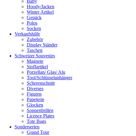
Baby
Hoody/Jacken
Winter Artikel
Gepäck
Polos
Socken
Verkaufshilfe
Zubehör
Display Ständer
Taschen
Schweizer Souvenirs
Magnete
Stoffartikel
Porzellan/ Glas/ Alu
Tool/Schlüsselanhänger
Scherenschnitt
Diverses
Figuren
Papeterie
Glocken
Sonnenbrillen
Licence Plates
Tote Bags
Sonderserien
Grand Tour