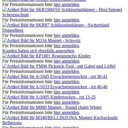
Für Preisinformationen bitte
hier anmelden
.
Schlüsselanhänger - Herz/Spiegel
Scherenschnitt
Für Preisinformationen bitte
hier anmelden
.
Schlüsselanhänger - Switzerland
Doppelherz
Für Preisinformationen bitte
hier anmelden
.
Magnet - Schweiz
Für Preisinformationen bitte
hier anmelden
.
Kunden haben sich ebenfalls angesehen
Regenponcho Kinder
Für Preisinformationen bitte
hier anmelden
.
Picknick-Tool - mit Gabel und Löffel
Für Preisinformationen bitte
hier anmelden
.
Erwachsenensocken - rot 36-41
Für Preisinformationen bitte
hier anmelden
.
Erwachsenensocken - rot 40-46
Für Preisinformationen bitte
hier anmelden
.
Kindersocken - rot 13-25
Für Preisinformationen bitte
hier anmelden
.
Magnet - Sound chalet Winter
Für Preisinformationen bitte
hier anmelden
.
Magnet Kuckucksuhr
Bellinzona
Für Preisinformationen bitte
hier anmelden
.