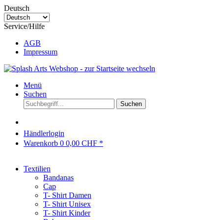
Deutsch
Service/Hilfe
AGB
Impressum
Menü
Suchen
Suchen
Händlerlogin
Warenkorb
0
0,00 CHF *
Textilien
Bandanas
Cap
T- Shirt Damen
T- Shirt Unisex
T- Shirt Kinder