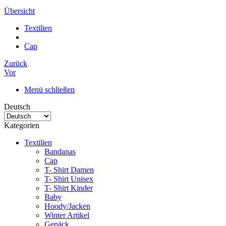
Übersicht
Textilien
Cap
Zurück
Vor
Menü schließen
Deutsch
Kategorien
Textilien
Bandanas
Cap
T- Shirt Damen
T- Shirt Unisex
T- Shirt Kinder
Baby
Hoody/Jacken
Winter Artikel
Gepäck