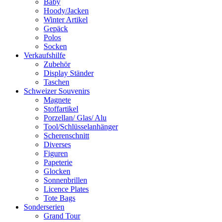
Baby
Hoody/Jacken
Winter Artikel
Gepäck
Polos
Socken
Verkaufshilfe
Zubehör
Display Ständer
Taschen
Schweizer Souvenirs
Magnete
Stoffartikel
Porzellan/ Glas/ Alu
Tool/Schlüsselanhänger
Scherenschnitt
Diverses
Figuren
Papeterie
Glocken
Sonnenbrillen
Licence Plates
Tote Bags
Sonderserien
Grand Tour