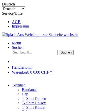
Deutsch
Service/Hilfe
AGB
Impressum
Menü
Suchen
Suchen
Händlerlogin
Warenkorb
0
0,00 CHF *
Textilien
Bandanas
Cap
T- Shirt Damen
T- Shirt Unisex
T- Shirt Kinder