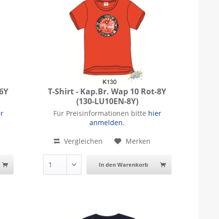
-6Y
T-Shirt - Kap.Br. Wap 10 Rot-8Y
(130-LU10EN-8Y)
Y
T-Shirt - Kap.Br. Wap 10 Rot-8Y
er
Für Preisinformationen bitte
hier
anmelden
.
Vergleichen
Merken
In den Warenkorb