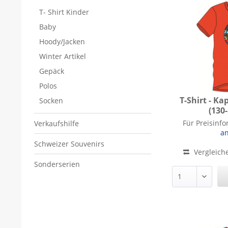
T- Shirt Kinder
Baby
Hoody/Jacken
Winter Artikel
Gepäck
Polos
T-Shirt - Ka
Socken
(130
T-Shirt - K
Für Preisinf
Verkaufshilfe
a
Schweizer Souvenirs
Vergleich
Sonderserien