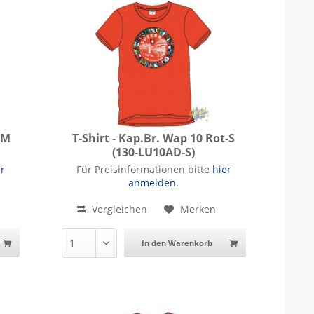
-M
T-Shirt - Kap.Br. Wap 10 Rot-S
(130-LU10AD-S)
T-Shirt - Kap.Br. Wap 10 Rot-S
er
Für Preisinformationen bitte
hier
anmelden
.
Vergleichen
Merken
In den Warenkorb