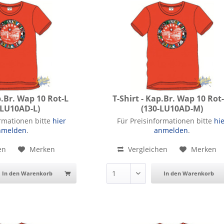
p.Br. Wap 10 Rot-L
T-Shirt - Kap.Br. Wap 10 Rot
-LU10AD-L)
(130-LU10AD-M)
ap.Br. Wap 10 Rot-L
T-Shirt - Kap.Br. Wap 10 Rot-M
ormationen bitte
hier
Für Preisinformationen bitte
hi
nmelden
.
anmelden
.
en
Merken
Vergleichen
Merken
In den Warenkorb
In den Warenkorb