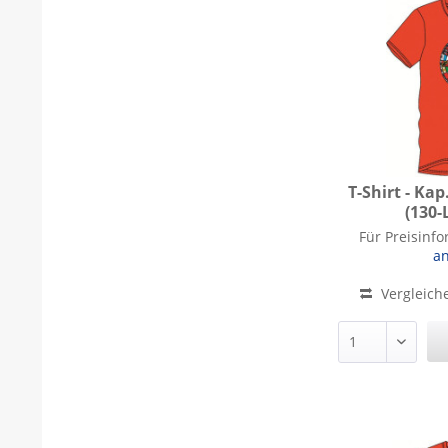
T-Shirt - Ka
(130-
T-Shirt - Ka
Für Preisinf
a
Vergleich