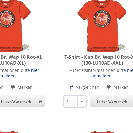
p.Br. Wap 10 Rot-XL
T-Shirt - Kap.Br. Wap 10 Rot-
LU10AD-XL)
(130-LU10AD-XXL)
p.Br. Wap 10 Rot-XL
T-Shirt - Kap.Br. Wap 10 Rot-XX
ormationen bitte
hier
Für Preisinformationen bitte
hi
nmelden
.
anmelden
.
en
Merken
Vergleichen
Merken
In den Warenkorb
In den Warenkorb