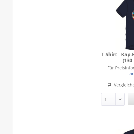
T-Shirt - Kap
(130
T-Shirt - Kap
Für Preisinf
a
Vergleich