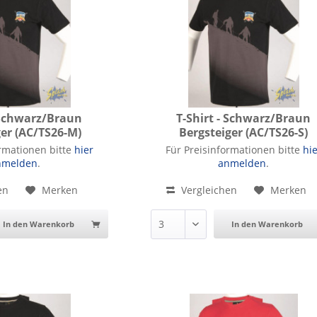
- Schwarz/Braun
T-Shirt - Schwarz/Braun
ger (AC/TS26-M)
Bergsteiger (AC/TS26-S)
arz/Braun Bergsteiger
T-Shirt - Schwarz/Braun Bergstei
ormationen bitte
hier
Für Preisinformationen bitte
hi
nmelden
.
anmelden
.
en
Merken
Vergleichen
Merken
In den Warenkorb
In den Warenkorb