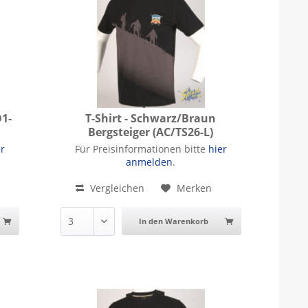
O1-
T-Shirt - Schwarz/Braun
Bergsteiger (AC/TS26-L)
T-Shirt - Schwarz/Braun Bergsteiger
er
Für Preisinformationen bitte
hier
anmelden
.
Vergleichen
Merken
In den Warenkorb