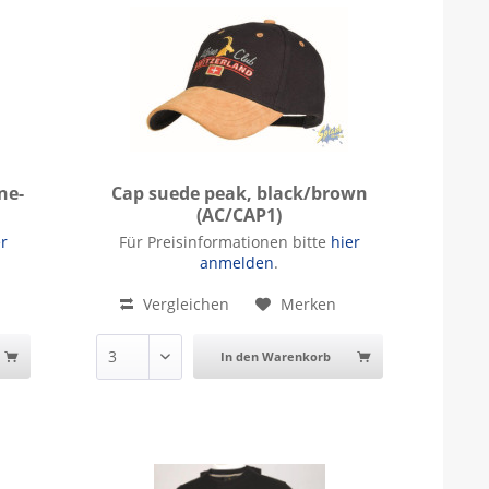
ne-
Cap suede peak, black/brown
(AC/CAP1)
XXL
Cap suede peak, black/brown
er
Für Preisinformationen bitte
hier
anmelden
.
Vergleichen
Merken
In den Warenkorb