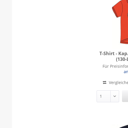
T-Shirt - Ka
(130
T-Shirt - Ka
Für Preisinf
a
Vergleich