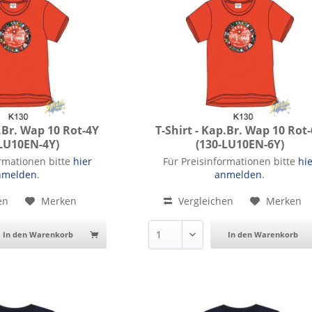
p.Br. Wap 10 Rot-4Y
T-Shirt - Kap.Br. Wap 10 Rot
-LU10EN-4Y)
(130-LU10EN-6Y)
p.Br. Wap 10 Rot-4Y
T-Shirt - Kap.Br. Wap 10 Rot-6
ormationen bitte
hier
Für Preisinformationen bitte
hi
nmelden
.
anmelden
.
en
Merken
Vergleichen
Merken
In den Warenkorb
In den Warenkorb