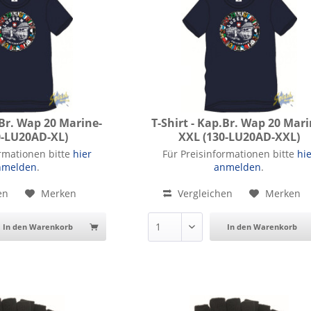
.Br. Wap 20 Marine-
T-Shirt - Kap.Br. Wap 20 Mari
0-LU20AD-XL)
XXL (130-LU20AD-XXL)
.Br. Wap 20 Marine-XL
T-Shirt - Kap.Br. Wap 20 Marine-
ormationen bitte
hier
Für Preisinformationen bitte
hi
nmelden
.
anmelden
.
en
Merken
Vergleichen
Merken
In den Warenkorb
In den Warenkorb