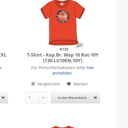
XXL
T-Shirt - Kap.Br. Wap 10 Rot-10Y
(130-LU10EN-10Y)
L
T-Shirt - Kap.Br. Wap 10 Rot-10Y
er
Für Preisinformationen bitte
hier
anmelden
.
Vergleichen
Merken
In den Warenkorb