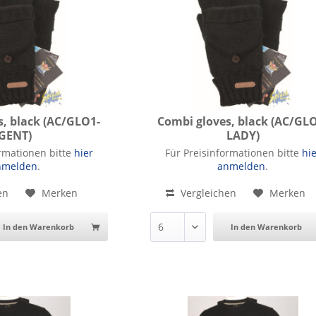
s, black (AC/GLO1-
Combi gloves, black (AC/GL
GENT)
LADY)
gloves, black
Combi gloves, black
ormationen bitte
hier
Für Preisinformationen bitte
hi
nmelden
.
anmelden
.
en
Merken
Vergleichen
Merken
In den Warenkorb
In den Warenkorb