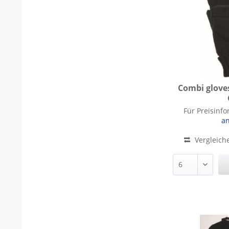
Combi glove
Combi 
Für Preisinf
a
Vergleich