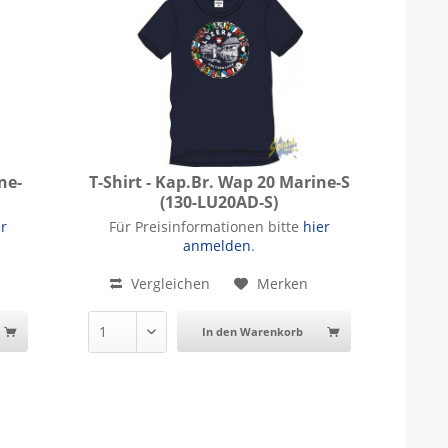
ne-
T-Shirt - Kap.Br. Wap 20 Marine-S
(130-LU20AD-S)
-M
T-Shirt - Kap.Br. Wap 20 Marine-S
er
Für Preisinformationen bitte
hier
anmelden
.
Vergleichen
Merken
In den Warenkorb