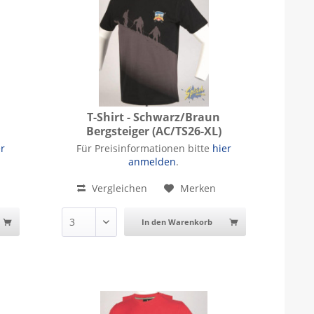
T-Shirt - Schwarz/Braun
Bergsteiger (AC/TS26-XL)
ger
T-Shirt - Schwarz/Braun Bergsteiger
er
Für Preisinformationen bitte
hier
anmelden
.
Vergleichen
Merken
In den Warenkorb