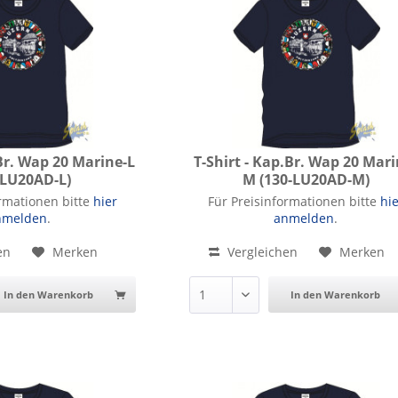
.Br. Wap 20 Marine-L
T-Shirt - Kap.Br. Wap 20 Mari
-LU20AD-L)
M (130-LU20AD-M)
.Br. Wap 20 Marine-L
T-Shirt - Kap.Br. Wap 20 Marine
ormationen bitte
hier
Für Preisinformationen bitte
hi
nmelden
.
anmelden
.
en
Merken
Vergleichen
Merken
In den Warenkorb
In den Warenkorb