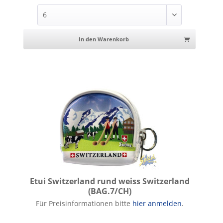
In den Warenkorb
Etui Switzerland rund weiss Switzerland
(BAG.7/CH)
Etui Switzerland rund weiss Switzerland
Für Preisinformationen bitte
hier anmelden
.