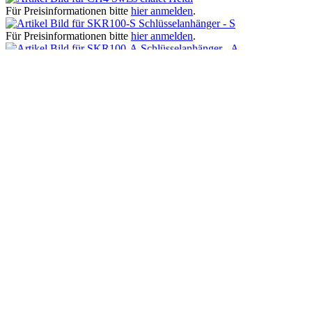
Für Preisinformationen bitte
hier anmelden
.
Schlüsselanhänger - S
Für Preisinformationen bitte
hier anmelden
.
Schlüsselanhänger - A
Für Preisinformationen bitte
hier anmelden
.
Kunden haben sich ebenfalls angesehen
Zuletzt angesehen
Haben Sie Fragen?
Gerne helfen wir Ihnen bei Fragen telefonisch weiter:
+41 41 729 87 02
Mo-Fr, 08:00 - 17:00 Uhr
Shop Service
AGB
Impressum
Kontakt
Splash Arts Trading AG
Chamerstrasse 176, 6300 Zug
Tel : +41 41 729 87 02
Info@splasharts.com