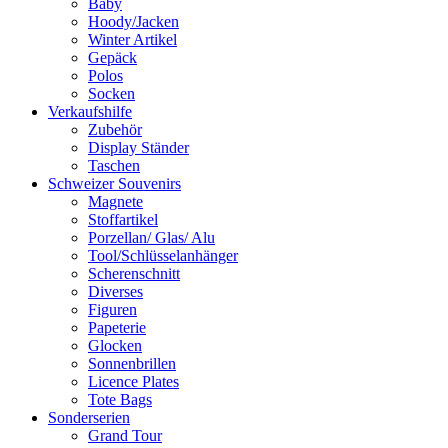
Baby
Hoody/Jacken
Winter Artikel
Gepäck
Polos
Socken
Verkaufshilfe
Zubehör
Display Ständer
Taschen
Schweizer Souvenirs
Magnete
Stoffartikel
Porzellan/ Glas/ Alu
Tool/Schlüsselanhänger
Scherenschnitt
Diverses
Figuren
Papeterie
Glocken
Sonnenbrillen
Licence Plates
Tote Bags
Sonderserien
Grand Tour