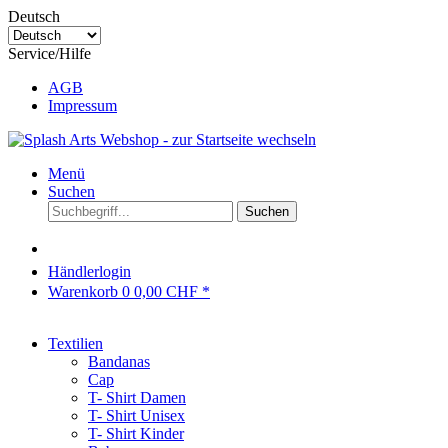
Deutsch
Service/Hilfe
AGB
Impressum
Menü
Suchen
Suchen
Händlerlogin
Warenkorb
0
0,00 CHF *
Textilien
Bandanas
Cap
T- Shirt Damen
T- Shirt Unisex
T- Shirt Kinder