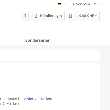
Service/Hilfe
Deutsch
Händlerlogin
0,00 CHF *
Sonderserien
ormationen bitte
hier anmelden
.
en
Merken