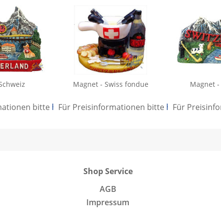
Schweiz
Magnet - Swiss fondue
Magnet -
mationen bitte
hier anmelden
Für Preisinformationen bitte
.
hier anmelden
Für Preisinf
Shop Service
AGB
Impressum