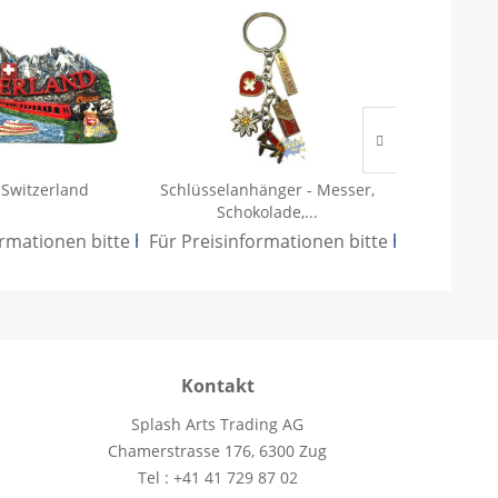
 Switzerland
Schlüsselanhänger - Messer,
Schlüs
Schokolade,...
Switzer
ormationen bitte
.
hier anmelden
Für Preisinformationen bitte
.
hier anmeld
Für Preisi
Kontakt
Splash Arts Trading AG
Chamerstrasse 176, 6300 Zug
Tel : +41 41 729 87 02