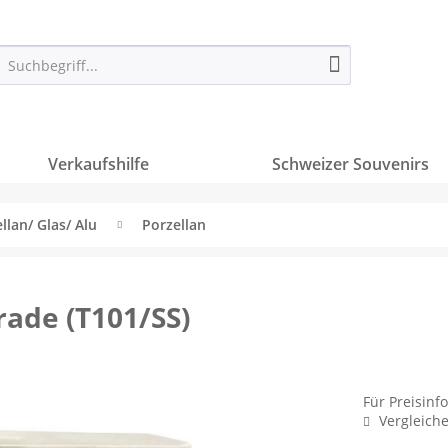
Verkaufshilfe
Schweizer Souvenirs
llan/ Glas/ Alu
Porzellan
rade (T101/SS)
Für Preisinf
Vergleich