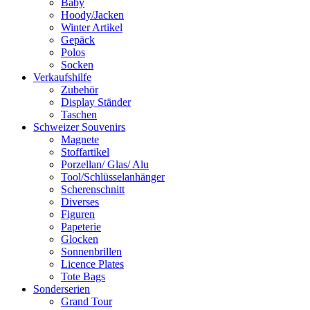
Baby
Hoody/Jacken
Winter Artikel
Gepäck
Polos
Socken
Verkaufshilfe
Zubehör
Display Ständer
Taschen
Schweizer Souvenirs
Magnete
Stoffartikel
Porzellan/ Glas/ Alu
Tool/Schlüsselanhänger
Scherenschnitt
Diverses
Figuren
Papeterie
Glocken
Sonnenbrillen
Licence Plates
Tote Bags
Sonderserien
Grand Tour