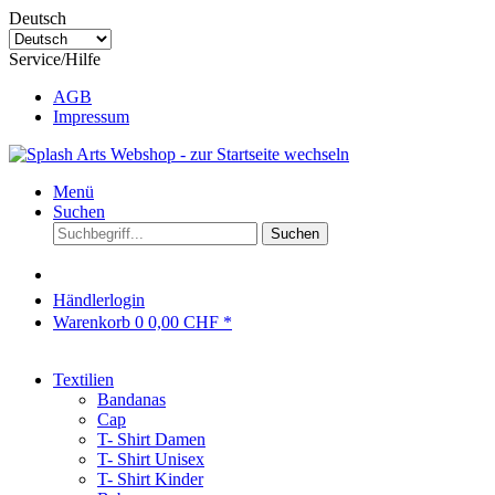
Deutsch
Service/Hilfe
AGB
Impressum
Menü
Suchen
Suchen
Händlerlogin
Warenkorb
0
0,00 CHF *
Textilien
Bandanas
Cap
T- Shirt Damen
T- Shirt Unisex
T- Shirt Kinder