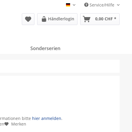
Service/Hilfe
Deutsch
Händlerlogin
0,00 CHF *
Sonderserien
ormationen bitte
hier anmelden
.
hen
Merken