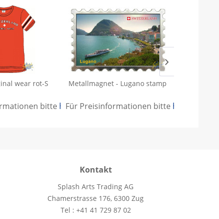
ginal wear rot-S
Metallmagnet - Lugano stamp
T-Shirt - 
ormationen bitte
.
hier anmelden
Für Preisinformationen bitte
.
hier anmeld
Für Preisi
Kontakt
Splash Arts Trading AG
Chamerstrasse 176, 6300 Zug
Tel : +41 41 729 87 02