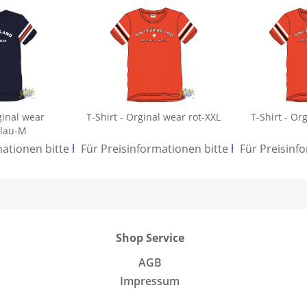
ginal wear
T-Shirt - Orginal wear rot-XXL
T-Shirt - Or
lau-M
mationen bitte
hier anmelden
Für Preisinformationen bitte
.
hier anmelden
Für Preisinf
Shop Service
AGB
Impressum