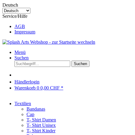
Deutsch
Service/Hilfe
AGB
Impressum
Menü
Suchen
Suchen
Händlerlogin
Warenkorb
0
0,00 CHF *
Textilien
Bandanas
Cap
T- Shirt Damen
T- Shirt Unisex
T- Shirt Kinder