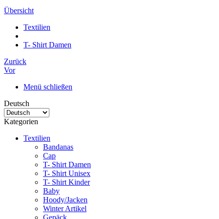
Übersicht
Textilien
T- Shirt Damen
Zurück
Vor
Menü schließen
Deutsch
Kategorien
Textilien
Bandanas
Cap
T- Shirt Damen
T- Shirt Unisex
T- Shirt Kinder
Baby
Hoody/Jacken
Winter Artikel
Gepäck