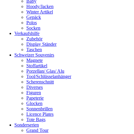
Baby
Hoody/Jacken
Winter Artikel
Gepäck
Polos
Socken
Verkaufshilfe
Zubehör
Display Ständer
Taschen
Schweizer Souvenirs
Magnete
Stoffartikel
Porzellan/ Glas/ Alu
Tool/Schlüsselanhänger
Scherenschnitt
Diverses
Figuren
Papeterie
Glocken
Sonnenbrillen
Licence Plates
Tote Bags
Sonderserien
Grand Tour