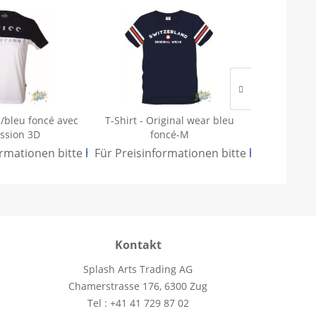
c/bleu foncé avec
T-Shirt - Original wear bleu
T-Shirt - B
ssion 3D
foncé-M
imp
ormationen bitte
.
hier anmelden
Für Preisinformationen bitte
.
hier anmeld
Für Preisi
Kontakt
Splash Arts Trading AG
Chamerstrasse 176, 6300 Zug
Tel : +41 41 729 87 02