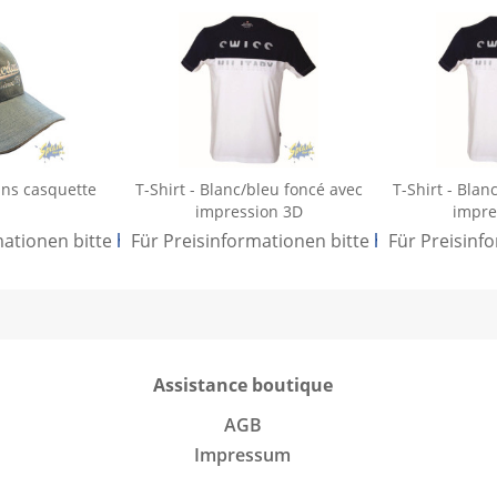
ans casquette
T-Shirt - Blanc/bleu foncé avec
T-Shirt - Blan
impression 3D
impre
mationen bitte
hier anmelden
Für Preisinformationen bitte
.
hier anmelden
Für Preisinf
Assistance boutique
AGB
Impressum