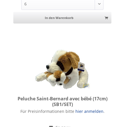
In den Warenkorb
Peluche Saint-Bernard avec bébé (17cm)
(SB1/SET)
Peluche Saint-Bernard avec bébé (17cm)
Für Preisinformationen bitte
hier anmelden
.