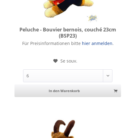
Peluche - Bouvier bernois, couché 23cm
(BSP23)
Peluche - Bouvier bernois, couché 23cm
Für Preisinformationen bitte
hier anmelden
.
Se souv.
In den Warenkorb