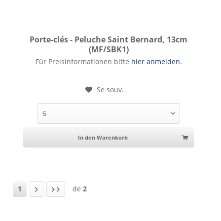
Porte-clés - Peluche Saint Bernard, 13cm
(MF/SBK1)
Porte-clés - Peluche Saint Bernard, 13cm
Für Preisinformationen bitte
hier anmelden
.
Se souv.
In den Warenkorb
1
de
2