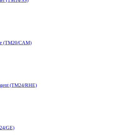
pier (TM14/SS)
isse (TM20/CAM)
argent (TM24/RHE)
M24/GE)