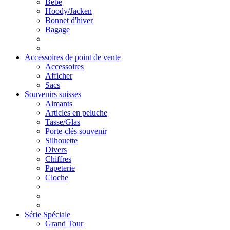
Bébé
Hoody/Jacken
Bonnet d'hiver
Bagage
Accessoires de point de vente
Accessoires
Afficher
Sacs
Souvenirs suisses
Aimants
Articles en peluche
Tasse/Glas
Porte-clés souvenir
Silhouette
Divers
Chiffres
Papeterie
Cloche
Série Spéciale
Grand Tour