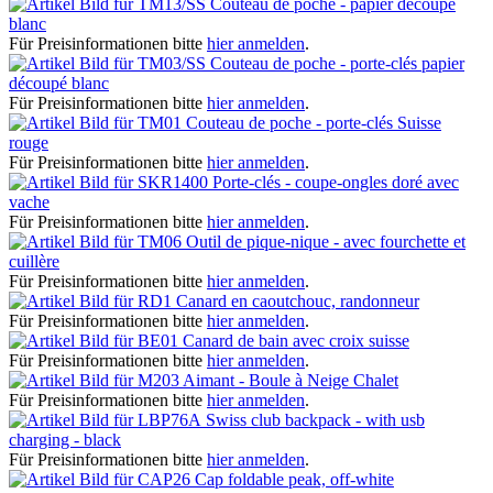
Couteau de poche - papier découpé
blanc
Für Preisinformationen bitte
hier anmelden
.
Couteau de poche - porte-clés papier
découpé blanc
Für Preisinformationen bitte
hier anmelden
.
Couteau de poche - porte-clés Suisse
rouge
Für Preisinformationen bitte
hier anmelden
.
Porte-clés - coupe-ongles doré avec
vache
Für Preisinformationen bitte
hier anmelden
.
Outil de pique-nique - avec fourchette et
cuillère
Für Preisinformationen bitte
hier anmelden
.
Canard en caoutchouc, randonneur
Für Preisinformationen bitte
hier anmelden
.
Canard de bain avec croix suisse
Für Preisinformationen bitte
hier anmelden
.
Aimant - Boule à Neige Chalet
Für Preisinformationen bitte
hier anmelden
.
Swiss club backpack - with usb
charging - black
Für Preisinformationen bitte
hier anmelden
.
Cap foldable peak, off-white