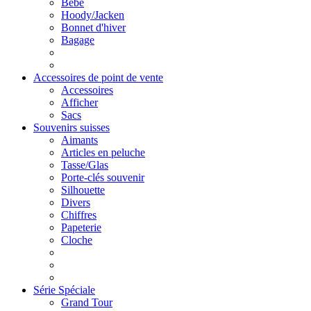
Bébé
Hoody/Jacken
Bonnet d'hiver
Bagage
Accessoires de point de vente
Accessoires
Afficher
Sacs
Souvenirs suisses
Aimants
Articles en peluche
Tasse/Glas
Porte-clés souvenir
Silhouette
Divers
Chiffres
Papeterie
Cloche
Série Spéciale
Grand Tour