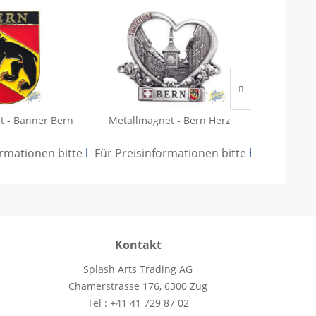
t - Banner Bern
Metallmagnet - Bern Herz
Magn
ormationen bitte
.
hier anmelden
Für Preisinformationen bitte
.
hier anmeld
Für Preisi
Kontakt
Splash Arts Trading AG
Chamerstrasse 176, 6300 Zug
Tel : +41 41 729 87 02