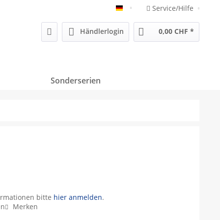
Service/Hilfe
Deutsch
Händlerlogin
0,00 CHF *
Sonderserien
ormationen bitte
hier anmelden
.
en
Merken