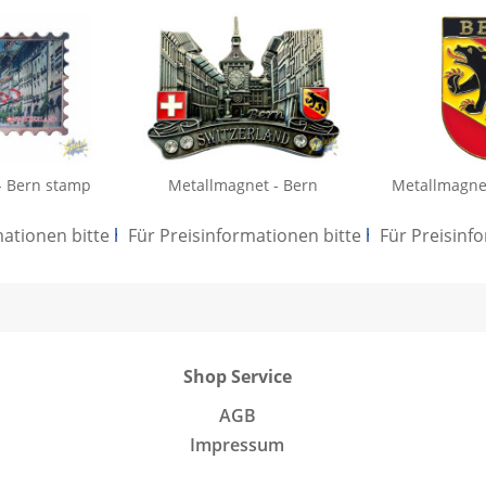
- Bern stamp
Metallmagnet - Bern
Metallmagne
mationen bitte
hier anmelden
Für Preisinformationen bitte
.
hier anmelden
Für Preisinf
Shop Service
AGB
Impressum