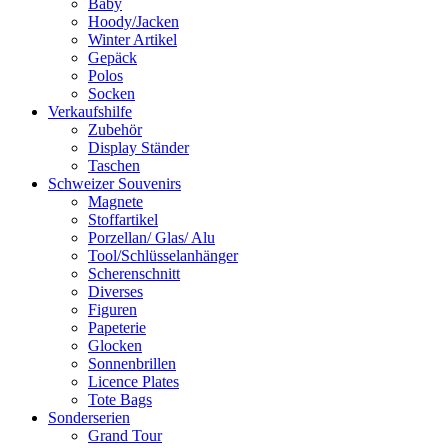
Baby
Hoody/Jacken
Winter Artikel
Gepäck
Polos
Socken
Verkaufshilfe
Zubehör
Display Ständer
Taschen
Schweizer Souvenirs
Magnete
Stoffartikel
Porzellan/ Glas/ Alu
Tool/Schlüsselanhänger
Scherenschnitt
Diverses
Figuren
Papeterie
Glocken
Sonnenbrillen
Licence Plates
Tote Bags
Sonderserien
Grand Tour