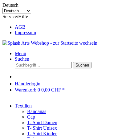
Deutsch
Service/Hilfe
AGB
Impressum
Menü
Suchen
Suchen
Händlerlogin
Warenkorb
0
0,00 CHF *
Textilien
Bandanas
Cap
T- Shirt Damen
T- Shirt Unisex
T- Shirt Kinder