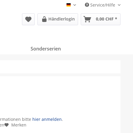
Service/Hilfe
Deutsch
Händlerlogin
0,00 CHF *
Sonderserien
ormationen bitte
hier anmelden
.
hen
Merken