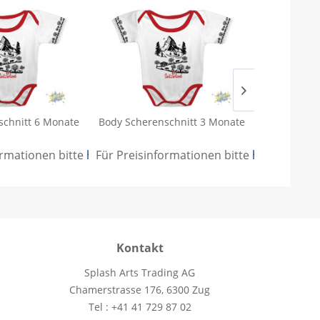
schnitt 6 Monate
Body Scherenschnitt 3 Monate
Kids T-Shir
ormationen bitte
.
hier anmelden
Für Preisinformationen bitte
.
hier anmeld
Für Preisi
Kontakt
Splash Arts Trading AG
Chamerstrasse 176, 6300 Zug
Tel : +41 41 729 87 02