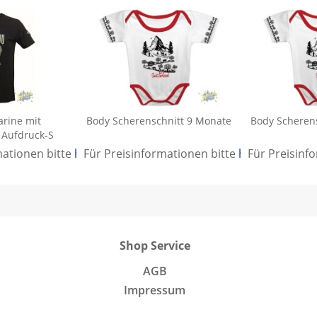
arine mit
Body Scherenschnitt 9 Monate
Body Scheren
 Aufdruck-S
mationen bitte
hier anmelden
Für Preisinformationen bitte
.
hier anmelden
Für Preisinf
Shop Service
AGB
Impressum