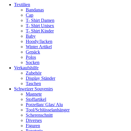
Textilien
Bandanas
Cap
T- Shirt Damen
T- Shirt Unisex
T- Shirt Kinder
Baby
Hoody/Jacken
Winter Artikel
Gepäck
Polos
Socken
Verkaufshilfe
Zubehör
Display Ständer
Taschen
Schweizer Souvenirs
Magnete
Stoffartikel
Porzellan/ Glas/ Alu
Tool/Schlüsselanhänger
Scherenschnitt
Diverses
Figuren
Papeterie