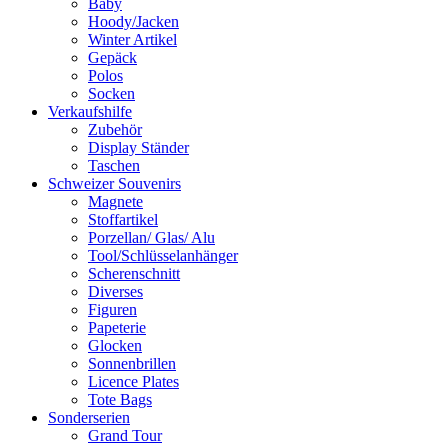
Baby
Hoody/Jacken
Winter Artikel
Gepäck
Polos
Socken
Verkaufshilfe
Zubehör
Display Ständer
Taschen
Schweizer Souvenirs
Magnete
Stoffartikel
Porzellan/ Glas/ Alu
Tool/Schlüsselanhänger
Scherenschnitt
Diverses
Figuren
Papeterie
Glocken
Sonnenbrillen
Licence Plates
Tote Bags
Sonderserien
Grand Tour