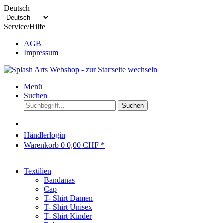
Deutsch
Service/Hilfe
AGB
Impressum
Menü
Suchen
Suchen
Händlerlogin
Warenkorb
0
0,00 CHF *
Textilien
Bandanas
Cap
T- Shirt Damen
T- Shirt Unisex
T- Shirt Kinder