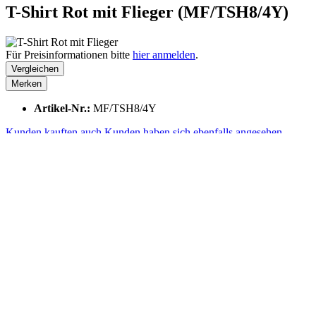
T-Shirt Rot mit Flieger (MF/TSH8/4Y)
Für Preisinformationen bitte
hier anmelden
.
Vergleichen
Merken
Artikel-Nr.:
MF/TSH8/4Y
Kunden kauften auch
Kunden haben sich ebenfalls angesehen
Kunden kauften auch
Kunden haben sich ebenfalls angesehen
Zuletzt angesehen
Haben Sie Fragen?
Gerne helfen wir Ihnen bei Fragen telefonisch weiter:
+41 41 729 87 02
Mo-Fr, 08:00 - 17:00 Uhr
Shop Service
AGB
Impressum