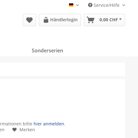
Service/Hilfe
Deutsch
Händlerlogin
0,00 CHF *
Sonderserien
ormationen bitte
hier anmelden
.
hen
Merken