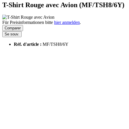
T-Shirt Rouge avec Avion (MF/TSH8/6Y)
Für Preisinformationen bitte
hier anmelden
.
Comparer
Se souv.
Réf. d'article :
MF/TSH8/6Y
Les clients ont aussi acheté
Les clients ont aussi regardé
Les clients ont aussi acheté
Les clients ont aussi regardé
Derniers articles consultés
Hotline assistance
Assistance téléphonique et conseil au :
0180 - 000000
Lun-Ven, 09h00 - 17h00
Assistance boutique
AGB
Impressum