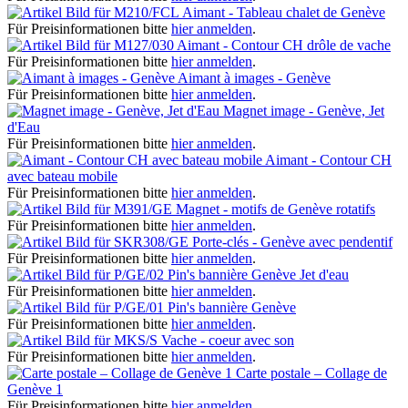
Aimant - Tableau chalet de Genève
Für Preisinformationen bitte
hier anmelden
.
Aimant - Contour CH drôle de vache
Für Preisinformationen bitte
hier anmelden
.
Aimant à images - Genève
Für Preisinformationen bitte
hier anmelden
.
Magnet image - Genève, Jet
d'Eau
Für Preisinformationen bitte
hier anmelden
.
Aimant - Contour CH
avec bateau mobile
Für Preisinformationen bitte
hier anmelden
.
Magnet - motifs de Genève rotatifs
Für Preisinformationen bitte
hier anmelden
.
Porte-clés - Genève avec pendentif
Für Preisinformationen bitte
hier anmelden
.
Pin's bannière Genève Jet d'eau
Für Preisinformationen bitte
hier anmelden
.
Pin's bannière Genève
Für Preisinformationen bitte
hier anmelden
.
Vache - coeur avec son
Für Preisinformationen bitte
hier anmelden
.
Carte postale – Collage de
Genève 1
Für Preisinformationen bitte
hier anmelden
.