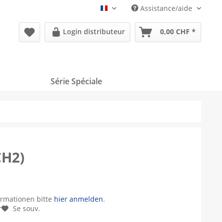
Assistance/aide
Französisch
Login distributeur
0,00 CHF *
Série Spéciale
CH2)
ormationen bitte
hier anmelden
.
r
Se souv.