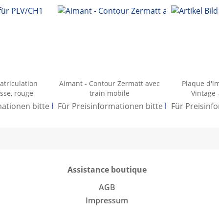
triculation
Aimant - Contour Zermatt avec
Plaque d'i
isse, rouge
train mobile
Vintage -
mationen bitte
hier anmelden
Für Preisinformationen bitte
.
hier anmelden
Für Preisinf
Assistance boutique
AGB
Impressum