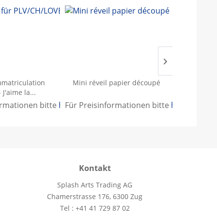
mmatriculation
Mini réveil papier découpé
Couteau d
 J'aime la...
ormationen bitte
.
hier anmelden
Für Preisinformationen bitte
.
hier anmeld
Für Preisi
Kontakt
Splash Arts Trading AG
Chamerstrasse 176, 6300 Zug
Tel : +41 41 729 87 02