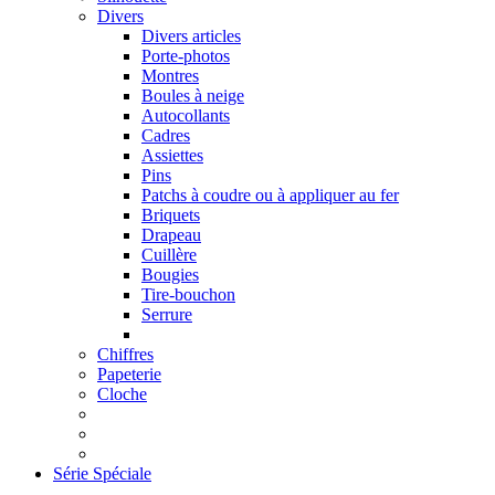
Divers
Divers articles
Porte-photos
Montres
Boules à neige
Autocollants
Cadres
Assiettes
Pins
Patchs à coudre ou à appliquer au fer
Briquets
Drapeau
Cuillère
Bougies
Tire-bouchon
Serrure
Chiffres
Papeterie
Cloche
Série Spéciale