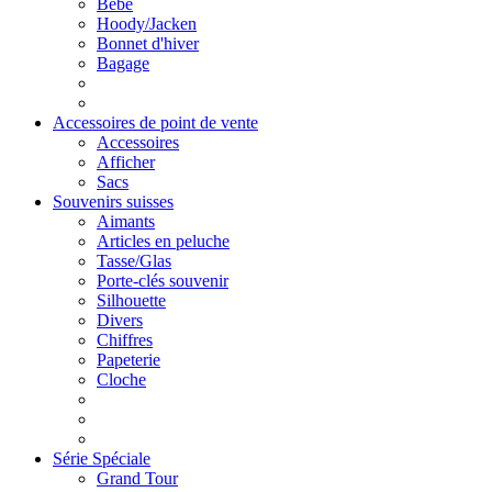
Bébé
Hoody/Jacken
Bonnet d'hiver
Bagage
Accessoires de point de vente
Accessoires
Afficher
Sacs
Souvenirs suisses
Aimants
Articles en peluche
Tasse/Glas
Porte-clés souvenir
Silhouette
Divers
Chiffres
Papeterie
Cloche
Série Spéciale
Grand Tour