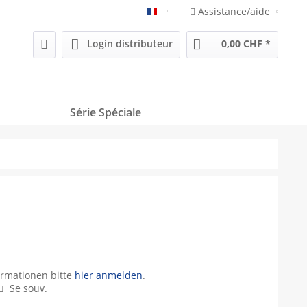
Assistance/aide
Französisch
Login distributeur
0,00 CHF *
Série Spéciale
ormationen bitte
hier anmelden
.
Se souv.