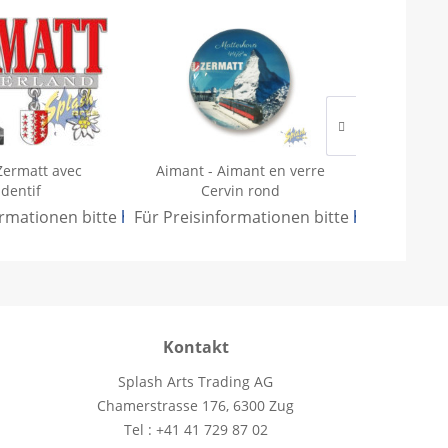
Zermatt avec
Aimant - Aimant en verre
Aimant - C
dentif
Cervin rond
ormationen bitte
.
hier anmelden
Für Preisinformationen bitte
.
hier anmeld
Für Preisi
Kontakt
Splash Arts Trading AG
Chamerstrasse 176, 6300 Zug
Tel : +41 41 729 87 02