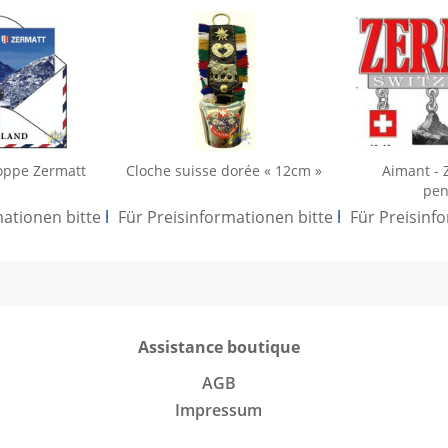
oppe Zermatt
Cloche suisse dorée « 12cm »
Aimant - 
pen
mationen bitte
hier anmelden
Für Preisinformationen bitte
.
hier anmelden
Für Preisinf
Assistance boutique
AGB
Impressum