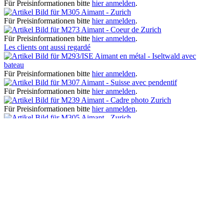
Für Preisinformationen bitte
hier anmelden
.
Aimant - Zurich
Für Preisinformationen bitte
hier anmelden
.
Aimant - Coeur de Zurich
Für Preisinformationen bitte
hier anmelden
.
Les clients ont aussi regardé
Aimant en métal - Iseltwald avec
bateau
Für Preisinformationen bitte
hier anmelden
.
Aimant - Suisse avec pendentif
Für Preisinformationen bitte
hier anmelden
.
Aimant - Cadre photo Zurich
Für Preisinformationen bitte
hier anmelden
.
Aimant - Zurich
Für Preisinformationen bitte
hier anmelden
.
Aimant en métal - Bern rond
Für Preisinformationen bitte
hier anmelden
.
Derniers articles consultés
Hotline assistance
Assistance téléphonique et conseil au :
0180 - 000000
Lun-Ven, 09h00 - 17h00