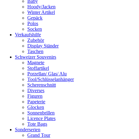
Baby
Hoody/Jacken
Winter Artikel
Gepäck
Polos
Socken
Verkaufshilfe
Zubehör
Display Ständer
Taschen
Schweizer Souvenirs
Magnete
Stoffartikel
Porzellan/ Glas/ Alu
Tool/Schlüsselanhänger
Scherenschnitt
Diverses
Figuren
Papeterie
Glocken
Sonnenbrillen
Licence Plates
Tote Bags
Sonderserien
Grand Tour