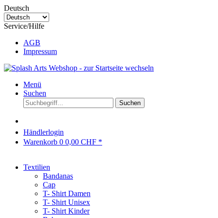
Deutsch
Service/Hilfe
AGB
Impressum
Menü
Suchen
Suchen
Händlerlogin
Warenkorb
0
0,00 CHF *
Textilien
Bandanas
Cap
T- Shirt Damen
T- Shirt Unisex
T- Shirt Kinder