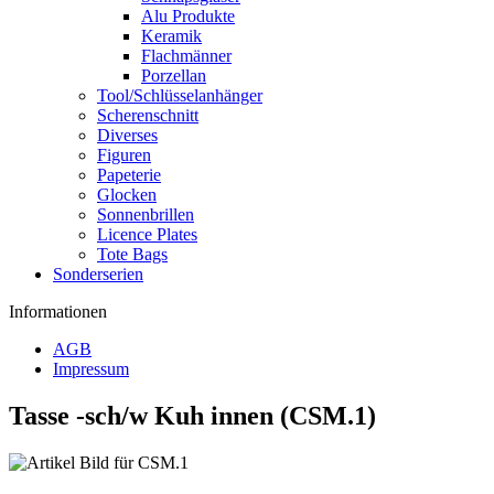
Alu Produkte
Keramik
Flachmänner
Porzellan
Tool/Schlüsselanhänger
Scherenschnitt
Diverses
Figuren
Papeterie
Glocken
Sonnenbrillen
Licence Plates
Tote Bags
Sonderserien
Informationen
AGB
Impressum
Tasse -sch/w Kuh innen (CSM.1)