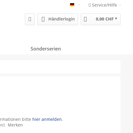
Service/Hilfe
Deutsch
Händlerlogin
0,00 CHF *
Sonderserien
ormationen bitte
hier anmelden
.
en
Merken