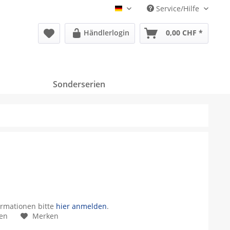
Service/Hilfe
Deutsch
Händlerlogin
0,00 CHF *
Sonderserien
ormationen bitte
hier anmelden
.
hen
Merken