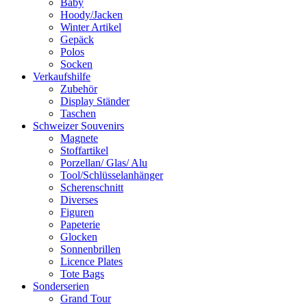
Baby
Hoody/Jacken
Winter Artikel
Gepäck
Polos
Socken
Verkaufshilfe
Zubehör
Display Ständer
Taschen
Schweizer Souvenirs
Magnete
Stoffartikel
Porzellan/ Glas/ Alu
Tool/Schlüsselanhänger
Scherenschnitt
Diverses
Figuren
Papeterie
Glocken
Sonnenbrillen
Licence Plates
Tote Bags
Sonderserien
Grand Tour