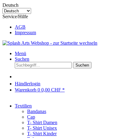
Deutsch
Service/Hilfe
AGB
Impressum
Menü
Suchen
Suchen
Händlerlogin
Warenkorb
0
0,00 CHF *
Textilien
Bandanas
Cap
T- Shirt Damen
T- Shirt Unisex
T- Shirt Kinder