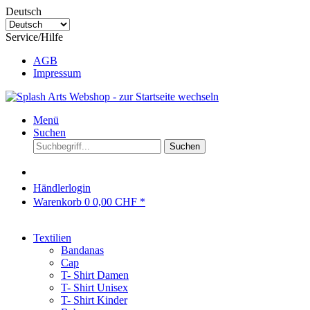
Deutsch
Service/Hilfe
AGB
Impressum
Menü
Suchen
Suchen
Händlerlogin
Warenkorb
0
0,00 CHF *
Textilien
Bandanas
Cap
T- Shirt Damen
T- Shirt Unisex
T- Shirt Kinder