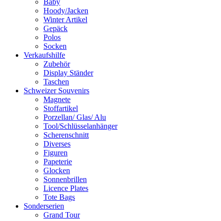
Baby
Hoody/Jacken
Winter Artikel
Gepäck
Polos
Socken
Verkaufshilfe
Zubehör
Display Ständer
Taschen
Schweizer Souvenirs
Magnete
Stoffartikel
Porzellan/ Glas/ Alu
Tool/Schlüsselanhänger
Scherenschnitt
Diverses
Figuren
Papeterie
Glocken
Sonnenbrillen
Licence Plates
Tote Bags
Sonderserien
Grand Tour