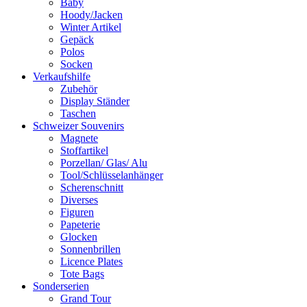
Baby
Hoody/Jacken
Winter Artikel
Gepäck
Polos
Socken
Verkaufshilfe
Zubehör
Display Ständer
Taschen
Schweizer Souvenirs
Magnete
Stoffartikel
Porzellan/ Glas/ Alu
Tool/Schlüsselanhänger
Scherenschnitt
Diverses
Figuren
Papeterie
Glocken
Sonnenbrillen
Licence Plates
Tote Bags
Sonderserien
Grand Tour