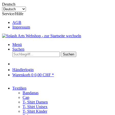
Deutsch
Service/Hilfe
AGB
Impressum
Menü
Suchen
Suchen
Händlerlogin
Warenkorb
0
0,00 CHF *
Textilien
Bandanas
Cap
T- Shirt Damen
T- Shirt Unisex
T- Shirt Kinder