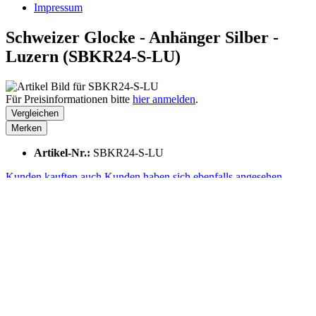
Impressum
Schweizer Glocke - Anhänger Silber -
Luzern (SBKR24-S-LU)
Für Preisinformationen bitte
hier anmelden
.
Vergleichen
Merken
Artikel-Nr.:
SBKR24-S-LU
Kunden kauften auch
Kunden haben sich ebenfalls angesehen
Kunden kauften auch
Kunden haben sich ebenfalls angesehen
Zuletzt angesehen
Haben Sie Fragen?
Gerne helfen wir Ihnen bei Fragen telefonisch weiter:
+41 41 729 87 02
Mo-Fr, 08:00 - 17:00 Uhr
Shop Service