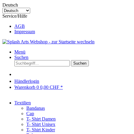
Deutsch
Service/Hilfe
AGB
Impressum
Menü
Suchen
Suchen
Händlerlogin
Warenkorb
0
0,00 CHF *
Textilien
Bandanas
Cap
T- Shirt Damen
T- Shirt Unisex
T- Shirt Kinder