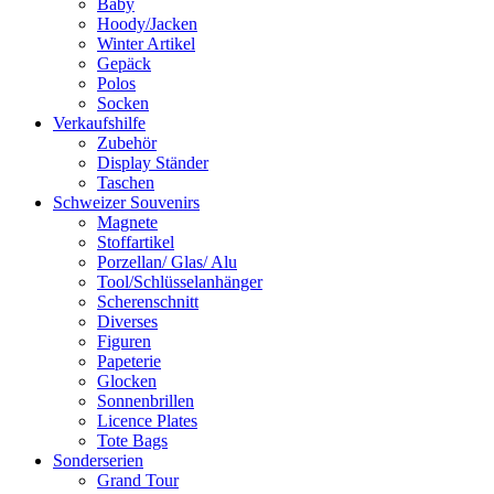
Baby
Hoody/Jacken
Winter Artikel
Gepäck
Polos
Socken
Verkaufshilfe
Zubehör
Display Ständer
Taschen
Schweizer Souvenirs
Magnete
Stoffartikel
Porzellan/ Glas/ Alu
Tool/Schlüsselanhänger
Scherenschnitt
Diverses
Figuren
Papeterie
Glocken
Sonnenbrillen
Licence Plates
Tote Bags
Sonderserien
Grand Tour