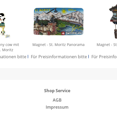
ny cow mit
Magnet - St. Moritz Panorama
Magnet - St
. Moritz
mationen bitte
hier anmelden
Für Preisinformationen bitte
.
hier anmelden
Für Preisinf
Shop Service
AGB
Impressum