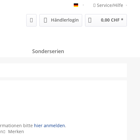
Service/Hilfe
Deutsch
Händlerlogin
0,00 CHF *
Sonderserien
ormationen bitte
hier anmelden
.
en
Merken