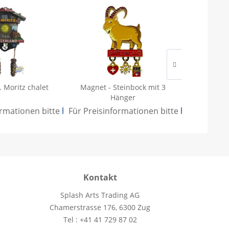
. Moritz chalet
Magnet - Steinbock mit 3
Pin
Hänger
ormationen bitte
.
hier anmelden
Für Preisinformationen bitte
.
hier anmeld
Für Preisi
Kontakt
Splash Arts Trading AG
Chamerstrasse 176, 6300 Zug
Tel : +41 41 729 87 02